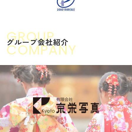
GROUP
グ
ル
ー
プ
会
社
紹
介
COMPANY