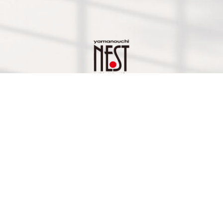
yamanouchi NESTのHPはこちら
CONTACT
US