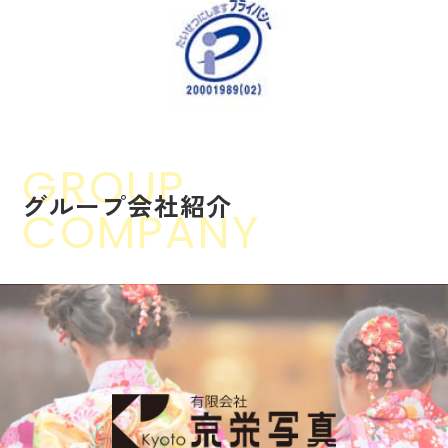
GROUP
グ
ル
ー
プ
会
社
紹
介
COMPANY